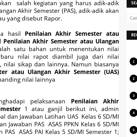
kan salah kegiatan yang harus adik-adik
SE
langan Akhir Semester (PAS), adik-adik akan
au yang disebut Rapor.
pa hasil
Penilaian Akhir Semester atau
RE
il
Penilaian Akhir Semester atau
Ulangan
alah satu bahan untuk menentukan nilai
baru nilai rapot diambil juga dari nilai
R, nilai sikap dan lainnya. Namun biasanya
ter atau
Ulangan Akhir Semester (UAS)
banding nilai lainnya
nghadapi pelaksanaan
Penilaian Akhir
emester
1 atau ganjil berikut ini, admin
al dan Jawaban Latihan UAS Kelas 6 SD/MI
 dan Jawaban
PAS ASAS
PPKN Kelas 6 SD/MI
an
PAS ASAS
PAI Kelas 5 SD/MI Semester 1;