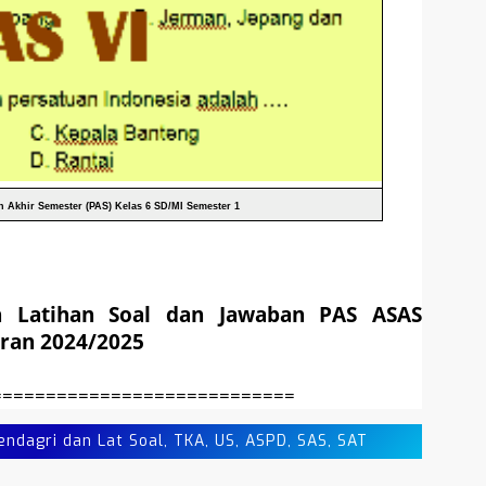
n Akhir Semester (PAS) Kelas 6 SD/MI Semester 1
n Latihan
Soal dan Jawaban PAS ASAS
aran 2024/2025
============================
agri dan Lat Soal, TKA, US, ASPD, SAS, SAT