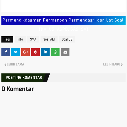
Permendikdasmen Permenpan Permendagri dan Lat Soal,
TKA, US, ASPD, SAS, SAT
Tags
Info
SMA
Soal AM
Soal US
LEBIH LAMA
LEBIH BARU
POSTING KOMENTAR
0 Komentar