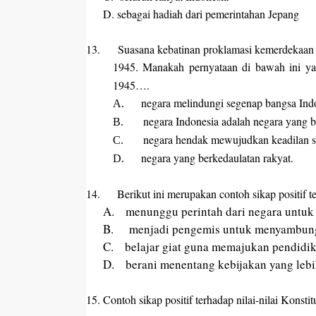
D.
sebagai hadiah dari pemerintahan Jepang
13.
Suasana kebatinan proklamasi kemerdekaa
1945. Manakah pernyataan di bawah ini y
1945….
negara melindungi segenap bangsa Ind
A.
negara Indonesia adalah negara yang b
B.
negara hendak mewujudkan keadilan sos
C.
negara yang berkedaulatan rakyat.
D.
14.
Berikut
ini
merupakan contoh sikap positif
A.
menunggu perintah dari negara untu
B.
menjadi pengemis untuk menyambun
C.
belajar giat guna memajukan pendidi
D.
berani menentang kebijakan yang lebi
15.
Contoh sikap positif terhadap nilai-nilai Konst