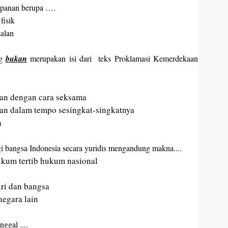
opanan berupa ….
isik
alan
ng
bukan
merupakan isi dari teks Proklamasi Kemerdekaan
ia
an dengan cara seksama
an dalam tempo sesingkat-singkatnya
a
 bangsa Indonesia secara yuridis mengandung makna....
ukum tertib hukum nasional
iri dan bangsa
negara lain
ggal ....