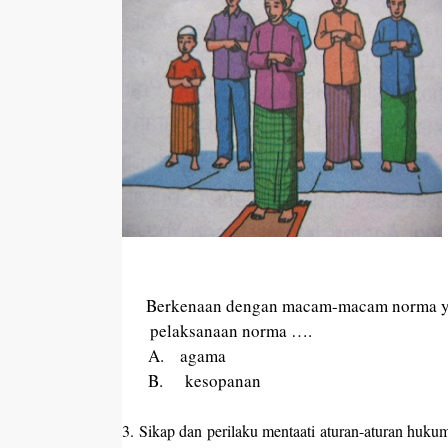
Berkenaan dengan macam-macam norma yan
pelaksanaan norma ….
A.
agama C. kesu
B.
kesopanan D. 
3. Sikap dan perilaku mentaati aturan-aturan huk