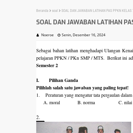
Beranda
soal
SOAL DAN JAWABAN LATIHAN PAS PPKN KELAS 
SOAL DAN JAWABAN LATIHAN PA
Noeroe
Senin, Desember 16, 2024
Sebagai bahan latihan menghadapi Ulangan Kenai
pelajaran PPKN / PKn SMP / MTS. Berikut ini a
Semester 2
I. Pilihan Ganda
Pilihlah salah satu jawaban yang paling tepat!
1.
Peraturan yang mengatur tata pergaulan dalam 
A.
moral
B.
n
orma C.
n
i
2
.