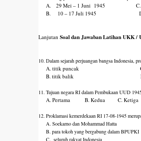
A.
2
9
Mei
– 1 Juni
1945 C
B.
10 – 17 Juli
1945 D
Soal dan Jawaban Latihan UKK / 
Lanjutan
2020
10.
Dalam sejarah perjuangan bangsa Indonesia, p
A.
t
itik puncak C
B.
t
itik balik D
11.
Tujuan negara RI dalam Pembukaan UUD 1945 te
A. Pertama B. Kedua C. Ketiga
12.
Proklamasi kemerdekaan RI 17-08-1945 merupa
A. Soekarno dan Mohammad Hatta
B. para tokoh yang bergabung dalam BPUPKI
C.
seluruh rakyat Indonesia