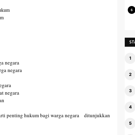
ukum
um
ST
ga negara
rga negara
egara
bat
n
egara
an
arti penting hukum bagi warga
n
egara ditunjukkan
 dan 5