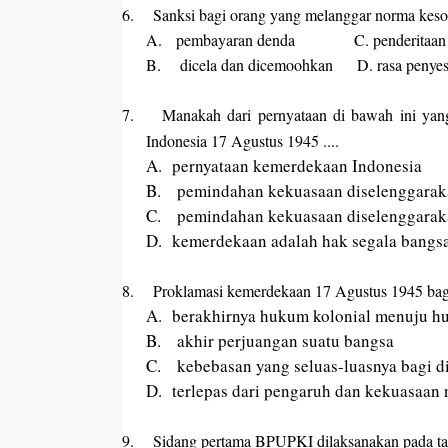
6. Sanksi bagi orang yang melanggar norma kes
A.
pembayaran denda C. penderitaan f
B.
dicela dan dicemoohkan D. rasa penyes
7.
Manakah dari pernyataan di bawah ini ya
Indonesia 17 Agustus 1945 ....
A.
p
ernyataan kemerdekaan Indones
B.
p
emindahan kekuasaan diselenggarak
C.
p
emindahan kekuasaan diselenggarak
D.
k
emerdekaan adalah hak segala bangs
8.
Proklamasi kemerdekaan 17 Agustus 1945 bagi
A.
b
erakhirnya hukum kolonial menuju h
B.
a
khir perjuangan suatu bangsa
C.
k
ebebasan yang seluas-luasnya bagi d
D.
t
erlepas dari pengaruh dan kekuasaan 
9.
Sidang pertama BPUPKI dilaksanakan pada tan