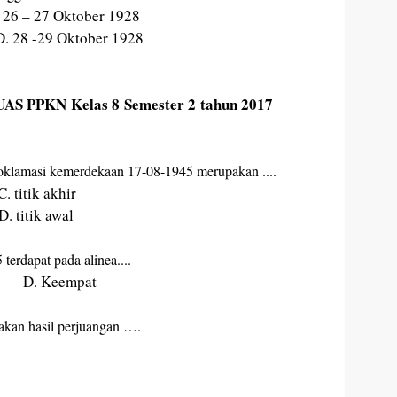
.
26 – 27 Oktober
19
28
.
28 -29 Oktober
19
28
UAS PPKN Kelas 8 Semester 2 tahun 2017
2018 2019
roklamasi kemerdekaan 17-08-1945 merupakan ....
.
t
itik akhir
.
t
itik awal
rdapat pada alinea....
 D. Keempat
kan hasil perjuangan ….