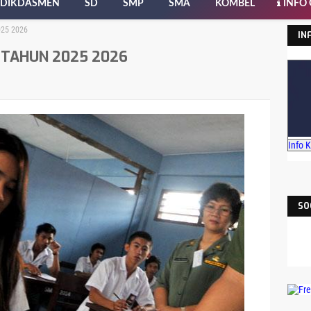
DIKDASMEN
SD
SMP
SMA
KOMBEL
INFO
25 2026
IN
 TAHUN 2025 2026
Info 
SO