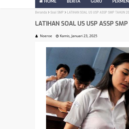
HOME
BERITA
GURU
PERMEN
Beranda
Soal SMP
LATIHAN SOAL US USP ASSP SMP TAHUN 20
LATIHAN SOAL US USP ASSP SMP
Noeroe
Kamis, Januari 23, 2025