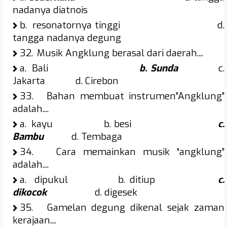
nadanya diatnois
b.
resonatornya tinggi d.
tangga nadanya degung
32.
Musik Angklung berasal dari daerah....
a.
Bali
b. Sunda
c.
Jakarta d. Cirebon
33.
Bahan membuat instrumen”Angklung”
adalah....
a.
kayu b. besi
c.
Bambu
d. Tembaga
34.
Cara memainkan musik “angklung”
adalah....
a.
dipukul b. ditiup
c.
dikocok
d. digesek
35.
Gamelan degung dikenal sejak zaman
kerajaan....