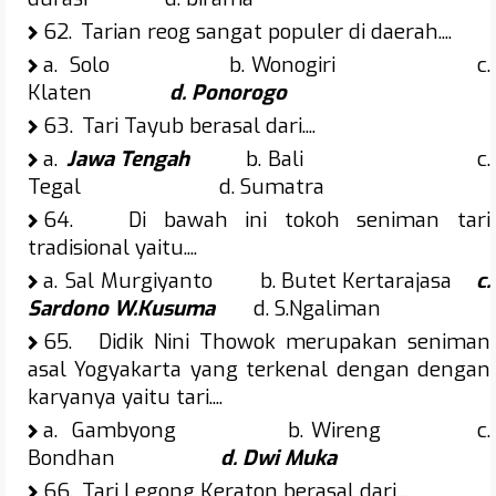
62.
Tarian reog sangat populer di daerah....
a.
Solo b. Wonogiri c.
Klaten
d. Ponorogo
63.
Tari Tayub berasal dari....
a.
Jawa Tengah
b. Bali c.
Tegal d. Sumatra
64.
Di bawah ini tokoh seniman tari
tradisional yaitu....
a.
Sal Murgiyanto b. Butet Kertarajasa
c.
Sardono W.Kusuma
d. S.Ngaliman
65.
Didik Nini Thowok merupakan seniman
asal Yogyakarta yang terkenal dengan dengan
karyanya yaitu tari....
a.
Gambyong b. Wireng c.
Bondhan
d. Dwi Muka
66.
Tari Legong Keraton berasal dari....