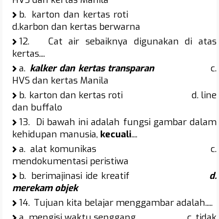
b.
karton dan kertas roti
d.karbon dan kertas berwarna
12.
Cat air sebaiknya digunakan di atas
kertas....
a.
kalker dan kertas transparan
c.
HVS dan kertas Manila
b.
karton dan kertas roti d. line
dan buffalo
13.
Di bawah ini adalah fungsi gambar dalam
kehidupan manusia,
kecuali
....
a.
alat komunikas c.
mendokumentasi peristiwa
b.
berimajinasi ide kreatif
d.
merekam objek
14.
Tujuan kita belajar menggambar adalah.....
a.
mengisi waktu senggang c. tidak