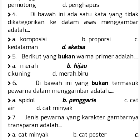
pemotong d. penghapus
4.
Di bawah ini ada satu kata yang tidak
dikategorikan ke dalam asas menggambar
adalah....
a.
komposisi b. proporsi c.
kedalaman
d. sketsa
5.
Berikut yang
bukan
warna primer adalah.....
a.
merah
b. hijau
c.kuning d. merah,biru
6.
Di bawah ini yang
bukan
termasuk
pewarna dalam menggambar adalah.....
a.
spidol
b. penggaris
c. cat
air d. cat minyak
7.
Jenis pewarna yang karakter gambarnya
transparan adalah....
a.
cat minyak b. cat poster
c.