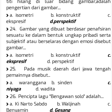
titi hilang di luar bidang gambar,adalah
pengertian dari gambar....
a.
isometri b. konstruktif c.
ekspresif
d.perspektif
24.
Gambar yang dibuat berdasar penafsiran
sesuatu ke dalam bentuk ungkap pribadi serta
subjektif atau berselaras dengan emosi disebut
gambar....
a.
isometri b. konstruktif
c.
ekspresif
d. perspektif
25.
Pada musik daerah dari jawa tengah
pemainnya disebut...
a.
waranggana b. sinden
c.
niyaga
d. wadita
26.
Pencipta lagu “Bengawan solo” adalah....
a.
Ki Narto Sabdo b. Waljinah c.
Benyamin
d. Gesang