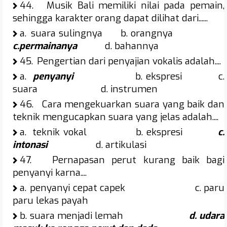
44.
Musik Bali memiliki nilai pada pemain,
sehingga karakter orang dapat dilihat dari......
a.
suara sulingnya b. orangnya
c.permainanya
d. bahannya
45.
Pengertian dari penyajian vokalis adalah....
a.
penyanyi
b. ekspresi c.
suara d. instrumen
46.
Cara mengekuarkan suara yang baik dan
teknik mengucapkan suara yang jelas adalah....
a.
teknik vokal b. ekspresi
c.
intonasi
d. artikulasi
47.
Pernapasan perut kurang baik bagi
penyanyi karna....
a.
penyanyi cepat capek c. paru
paru lekas payah
b.
suara menjadi lemah
d. udara