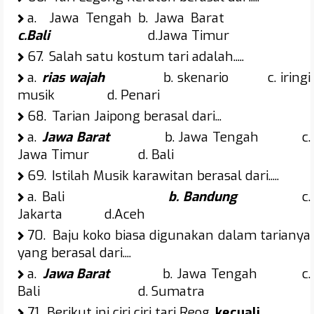
a.
Jawa Tengah b. Jawa Barat
c.Bali
d.Jawa Timur
67.
Salah satu kostum tari adalah.....
a.
rias wajah
b. skenario c. iringi
musik d. Penari
68.
Tarian Jaipong berasal dari...
a.
Jawa Barat
b. Jawa Tengah c.
Jawa Timur d. Bali
69.
Istilah Musik karawitan berasal dari.....
a.
Bali
b. Bandung
c.
Jakarta d.Aceh
70.
Baju koko biasa digunakan dalam tarianya
yang berasal dari....
a.
Jawa Barat
b. Jawa Tengah c.
Bali d. Sumatra
71.
Berikut ini ciri ciri tari Reog,
kecuali
......