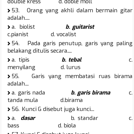
double kress d. doble moll
53.
Orang yang akhli dalam bermain gitar
adalah.....
a.
biolist
b. guitarist
c.pianist d. vocalist
54.
Pada garis penutup, garis yang paling
belakang ditulis secara.....
a.
tipis
b. tebal
c.
menyilang d. lurus
55.
Garis yang membatasi ruas birama
adalah....
a.
garis nada
b. garis birama
c.
tanda mula d.birama
56.
Kunci G disebut juga kunci....
a.
dasar
b. standar c.
bass d. biola