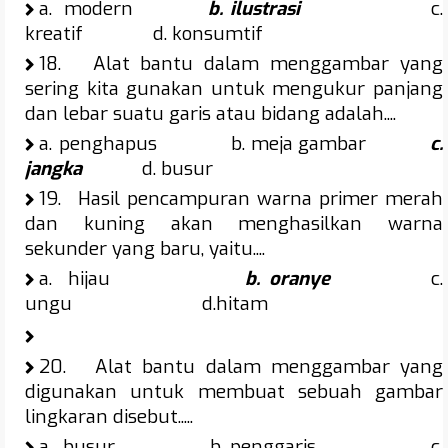
a.
modern
b. ilustrasi
c.
kreatif d. konsumtif
18.
Alat bantu dalam menggambar yang
sering kita gunakan untuk mengukur panjang
dan lebar suatu garis atau bidang adalah....
a.
penghapus b. meja gambar
c.
jangka
d. busur
19.
Hasil pencampuran warna primer merah
dan kuning akan menghasilkan warna
sekunder yang baru, yaitu....
a.
hijau
b. oranye
c.
ungu d.hitam
20.
Alat bantu dalam menggambar yang
digunakan untuk membuat sebuah gambar
lingkaran disebut.....
a.
busur b. penggaris c.