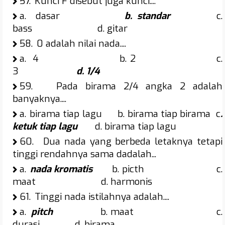
57.
Kunci F disebut juga kunci....
a.
dasar
b. standar
c.
bass d. gitar
58.
0 adalah nilai nada....
a.
4 b. 2 c.
3
d. 1/4
59.
Pada birama 2/4 angka 2 adalah
banyaknya....
a.
birama tiap lagu b. birama tiap birama c
.
ketuk tiap lagu
d. birama tiap lagu
60.
Dua nada yang berbeda letaknya tetapi
tinggi rendahnya sama dadalah...
a.
nada kromatis
b. picth c.
maat d. harmonis
61.
Tinggi nada istilahnya adalah....
a.
pitch
b. maat c.
durasi d. birama