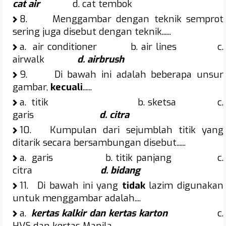
cat air
d. cat tembok
8.
Menggambar dengan teknik semprot
sering juga disebut dengan teknik......
a.
air conditioner b. air lines c.
airwalk
d. airbrush
9.
Di bawah ini adalah beberapa unsur
gambar,
kecuali
......
a.
titik b. sketsa c.
garis
d. citra
10.
Kumpulan dari sejumblah titik yang
ditarik secara bersambungan disebut......
a.
garis b. titik panjang c.
citra
d. bidang
11.
Di bawah ini yang
tidak
lazim digunakan
untuk menggambar adalah....
a.
kertas kalkir dan kertas karton
c.
HVS dan kertas Manila