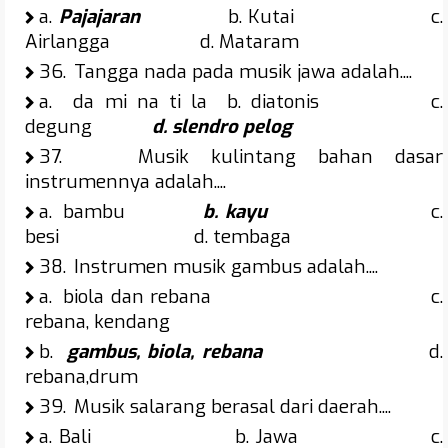
a.
Pajajaran
b. Kutai c.
Airlangga d. Mataram
36.
Tangga nada pada musik jawa adalah....
a.
da mi na ti la b. diatonis c.
degung
d. slendro pelog
37.
Musik kulintang bahan dasar
instrumennya adalah....
a.
bambu
b. kayu
c.
besi d. tembaga
38.
Instrumen musik gambus adalah....
a.
biola dan rebana c.
rebana, kendang
b.
gambus, biola, rebana
d.
rebana,drum
39.
Musik salarang berasal dari daerah....
a.
Bali b. Jawa c.