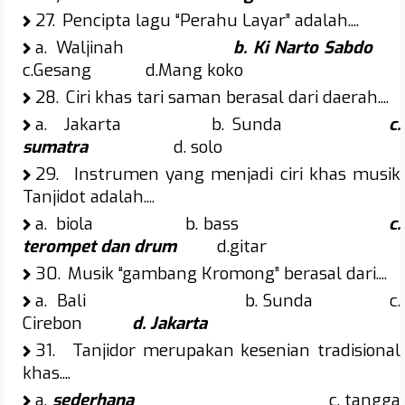
27.
Pencipta lagu “Perahu Layar” adalah....
a.
Waljinah
b. Ki Narto Sabdo
c.Gesang d.Mang koko
28.
Ciri khas tari saman berasal dari daerah....
a.
Jakarta b. Sunda
c.
sumatra
d. solo
29.
Instrumen yang menjadi ciri khas musik
Tanjidot adalah....
a.
biola b. bass
c.
terompet dan drum
d.gitar
30.
Musik “gambang Kromong” berasal dari....
a.
Bali b. Sunda c.
Cirebon
d. Jakarta
31.
Tanjidor merupakan kesenian tradisional
khas....
a.
sederhana
c. tangga