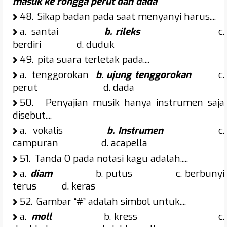
masuk ke rongga perut dan dada
48.
Sikap badan pada saat menyanyi harus....
a.
santai
b. rileks
c.
berdiri d. duduk
49.
pita suara terletak pada....
a.
tenggorokan
b. ujung tenggorokan
c.
perut d. dada
50.
Penyajian musik hanya instrumen saja
disebut....
a.
vokalis
b. Instrumen
c.
campuran d. acapella
51.
Tanda O pada notasi kagu adalah.....
a.
diam
b. putus c. berbunyi
terus d. keras
52.
Gambar “#” adalah simbol untuk....
a.
moll
b. kress c.