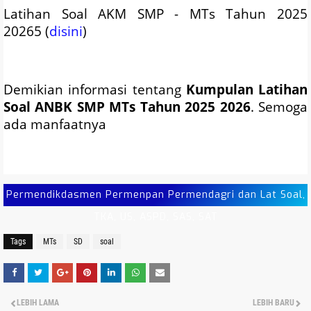
Latihan Soal AKM SMP - MTs Tahun
2025
20265
(
disini
)
Demikian informasi tentang
Kumpulan Latihan
Soal ANBK SMP MTs Tahun 2025 2026
. Semoga
ada manfaatnya
Permendikdasmen Permenpan Permendagri dan Lat Soal,
TKA, US, ASPD, SAS, SAT
Tags
MTs
SD
soal
LEBIH LAMA
LEBIH BARU