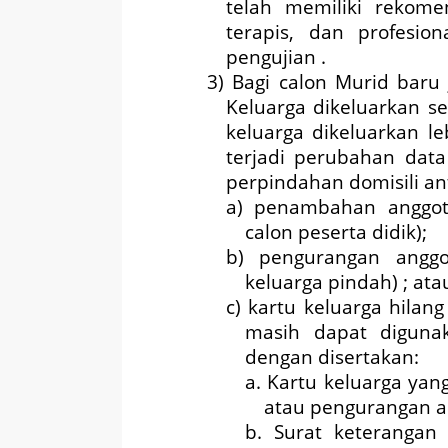
telah memiliki rekomen
terapis, dan profesio
pengujian .
3) Bagi calon Murid baru
Keluarga dikeluarkan se
keluarga dikeluarkan le
terjadi perubahan dat
perpindahan domisili an
a) penambahan anggot
calon peserta didik);
b) pengurangan anggo
keluarga pindah) ; ata
c) kartu keluarga hilan
masih dapat digunak
dengan disertakan:
a. Kartu keluarga ya
atau pengurangan an
b. Surat keterangan 