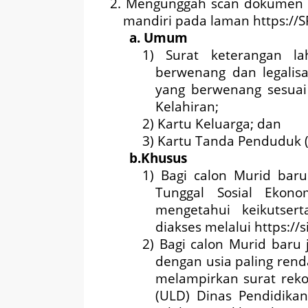
2. Mengunggah scan dokumen as
mandiri pada laman https://S
a. Umum
1) Surat keterangan la
berwenang dan legalisa
yang berwenang sesuai 
Kelahiran;
2) Kartu Keluarga; dan
3) Kartu Tanda Penduduk (
b.Khusus
1) Bagi calon Murid baru
Tunggal Sosial Ekono
mengetahui keikutse
diakses melalui https://
2) Bagi calon Murid baru
dengan usia paling rend
melampirkan surat reko
(ULD) Dinas Pendidika